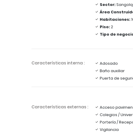
Sector:
Sangolq
Área Construid
Habitaciones:
1
Piso:
2
Tipo de negoci
Características interna :
Adosado
Baño auxiliar
Puerta de segur
Características externas :
Acceso pavimen
Colegios / Unive
Portería / Recep
Vigilancia