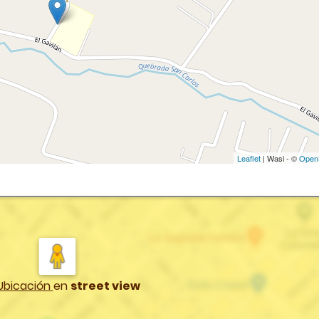
Leaflet
| Wasi - ©
Open
Ubicación
en
street view