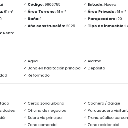
ui
Código:
9906755
Estado:
Nuevo
a:
61 m²
Área Terreno:
61 m²
Área Privada:
61 m²
0
Baño:
1
Parqueadero:
20
Año construcción:
2025
Tipo de inmueble:
L
o:
Renta
Agua
Alarma
Baño en habitación principal
Depósito
idad
Reformado
tado
Cerca zona urbana
Cochera / Garaje
rsidades
Oficina de negocios
Parqueadero visitan
ción
Sobre vía principal
Trans. público cerca
Zona comercial
Zona residencial