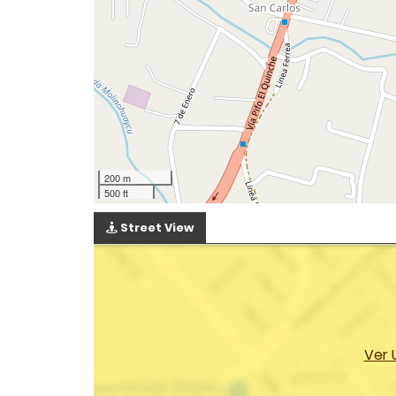
200 m
500 ft
Street View
Ver 