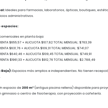
al:
Ideales para farmacias, laboratorios, ópticas, boutiques, estéti
icios administrativos.
e espacios:
comericales en planta baja:
 RENTA $655,57 + ALICUOTA $107,82 TOTAL MENSUAL: $763,39
 RENTA $631,76 + ALICUOTA $109,31 TOTAL MENSUAL: $741,07
 RENTA $640,46 + ALICUOTA $109,45 TOTAL MENSUAL: $749,91
 RENTA $1961,33 + ALICUOTA $912,76 TOTAL MENSUAL: $2.788,49
 Baja):
Espacios más amplios e independientes. No tienen recepció
.
n espacio de
200 m²
(antigua piscina rellena) disponible para pro
gimnasio o centro de fisioterapia, con proyección a cafetería.