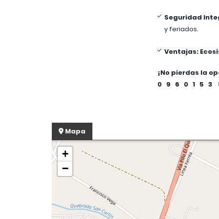
Seguridad Inte
y feriados.
Ventajas:
Ecos
¡No pierdas la o
0 9 6 0 1 5 3 
Mapa
+
−