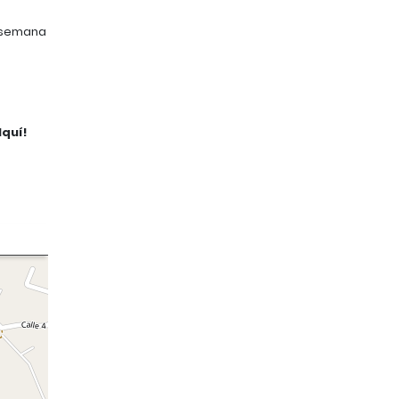
e semana
olquí!