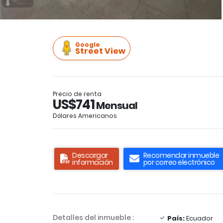
Google
Street View
Precio de renta
US$741
Mensual
Dólares Americanos
Descargar
Recomendar inmueble
información
por correo electrónico
Detalles del inmueble :
País:
Ecuador