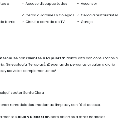
tas o
Acceso discapacitados
Ascensor
Cerca a Jardines y Colegios
Cerca a restaurante
de barrio
Circuito cerrado de TV
Garaje
omerciales
Clientes a la puerta:
Planta alta con consultorios 
con
ía, Ginecología, Terapias). ¡Decenas de personas circulan a diario
s y servicios complementarios!
olquí, sector Santa Clara
iones remodeladas: modernas, limpias y con fácil acceso.
palmente
Salud y Bienestar,
pero abiertos a otros negocios.