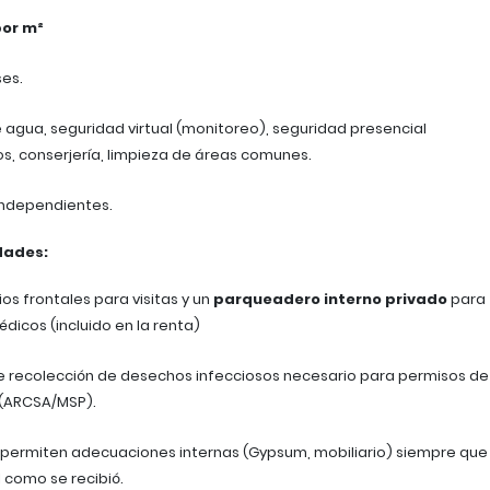
por m²
es.
e agua, seguridad virtual (monitoreo), seguridad presencial
s, conserjería, limpieza de áreas comunes.
ndependientes.
idades:
os frontales para visitas y un
parqueadero interno privado
para
dicos (incluido en la renta)
 recolección de desechos infecciosos necesario para permisos de
(ARCSA/MSP).
permiten adecuaciones internas (Gypsum, mobiliario) siempre que
l como se recibió.