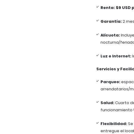
Renta:
$9 USD 
Garantía:
2 mes
Alícuota:
Incluy
nocturna/feriado
Luz e Internet:
I
Servicios y Facil
Parqueo:
espaci
arrendatarios/mé
Salud:
Cuarto de
funcionamiento 
Flexibilidad:
Se 
entregue el loca