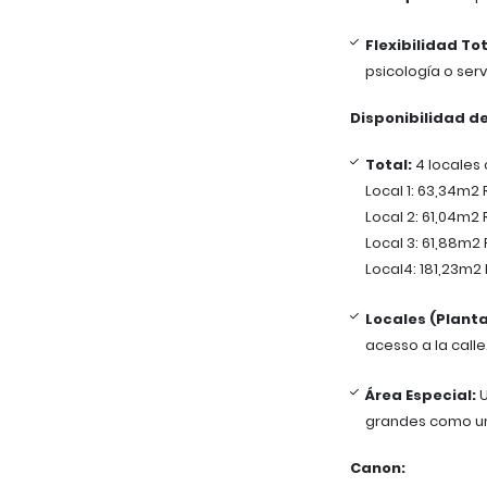
Flexibilidad Tot
psicología o serv
Disponibilidad d
Total:
4 locales 
Local 1: 63,34m2
Local 2: 61,04m2
Local 3: 61,88m2
Local4: 181,23m2
Locales (Planta
acesso a la calle
Área Especial:
U
grandes como un 
Canon: