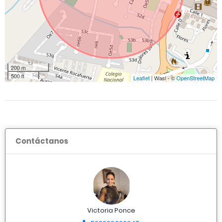
200 m
500 ft
Leaflet
| Wasi - ©
OpenStreetMap
Contáctanos
Victoria Ponce