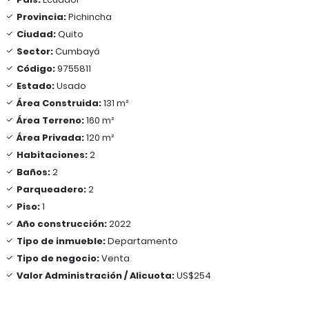
Provincia:
Pichincha
Ciudad:
Quito
Sector:
Cumbayá
Código:
9755811
Estado:
Usado
Área Construida:
131 m²
Área Terreno:
160 m²
Área Privada:
120 m²
Habitaciones:
2
Baños:
2
Parqueadero:
2
Piso:
1
Año construcción:
2022
Tipo de inmueble:
Departamento
Tipo de negocio:
Venta
Valor Administración / Alicuota:
US$254