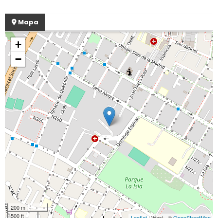
Mapa
+
−
200 m
500 ft
Leaflet
| Wasi - ©
OpenStreetMap