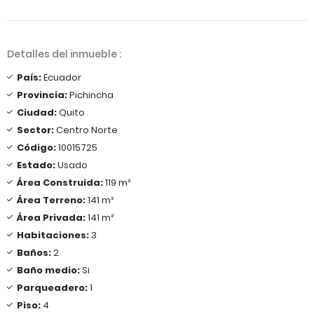
Detalles del inmueble :
País:
Ecuador
Provincia:
Pichincha
Ciudad:
Quito
Sector:
Centro Norte
Código:
10015725
Estado:
Usado
Área Construida:
119 m²
Área Terreno:
141 m²
Área Privada:
141 m²
Habitaciones:
3
Baños:
2
Baño medio:
Si
Parqueadero:
1
Piso:
4