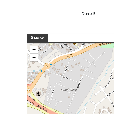
Daniel R.
Mapa
+
−