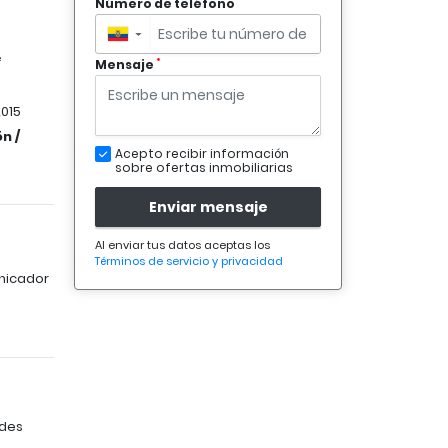
*
Número de teléfono
▼
²
*
Mensaje
015
n /
Acepto recibir información
sobre ofertas inmobiliarias
Enviar mensaje
Al enviar tus datos aceptas los
Términos de servicio y privacidad
nicador
ades