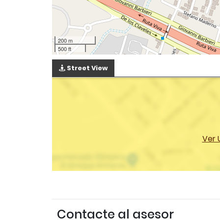
200 m
500 ft
Street View
Ver 
Contacte al asesor