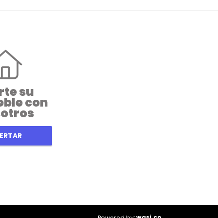
rte su
ble con
otros
ERTAR
wasi.co
Powered by: