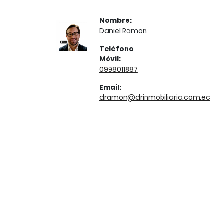
Nombre:
Daniel Ramon
Teléfono
Móvil:
0998011887
Email:
dramon@drinmobiliaria.com.ec