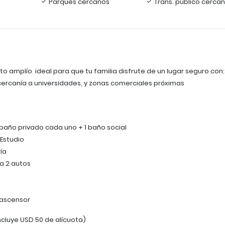
Parques cercanos
Trans. público cerca
 amplío ideal para que tu familia disfrute de un lugar seguro con
, cercanía a universidades, y zonas comerciales próximas
 baño privado cada uno + 1 baño social
 Estudio
ía
a 2 autos
 ascensor
ncluye USD 50 de alícuota)