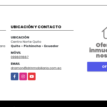
UBICACIÓN Y CONTACTO
UBICACIÓN
A
Centro Norte Quito
Ofe
para
Quito - Pichincha - Ecuador
inmue
MÓVIL
nos
0998011887
EMAIL
OF
dramon@drinmobiliaria.com.ec
Facebook
Instagram
YouTube