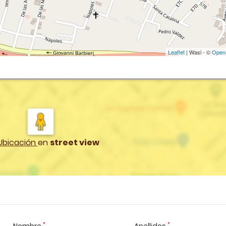
Leaflet
| Wasi - ©
Open
Ubicación
en
street view
*
*