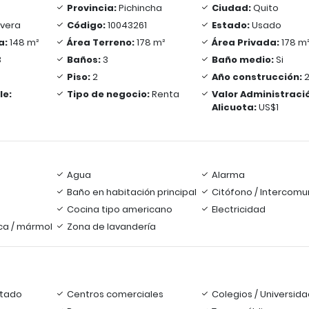
Provincia:
Pichincha
Ciudad:
Quito
avera
Código:
10043261
Estado:
Usado
a:
148 m²
Área Terreno:
178 m²
Área Privada:
178 m
3
Baños:
3
Baño medio:
Si
Piso:
2
Año construcción:
2
le:
Tipo de negocio:
Renta
Valor Administració
Alicuota:
US$1
Agua
Alarma
Baño en habitación principal
Citófono / Intercomu
Cocina tipo americano
Electricidad
ca / mármol
Zona de lavandería
tado
Centros comerciales
Colegios / Universid