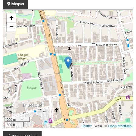
Mapa
+
−
200 m
500 ft
Leaflet
| Wasi - ©
OpenStreetMap