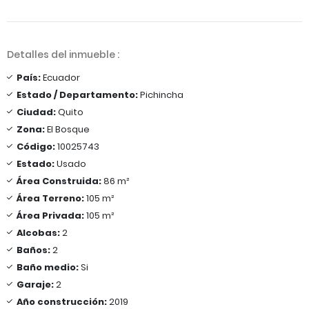
Detalles del inmueble :
País:
Ecuador
Estado / Departamento:
Pichincha
Ciudad:
Quito
Zona:
El Bosque
Código:
10025743
Estado:
Usado
Área Construida:
86 m²
Área Terreno:
105 m²
Área Privada:
105 m²
Alcobas:
2
Baños:
2
Baño medio:
Si
Garaje:
2
Año construcción:
2019